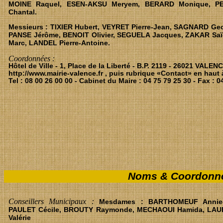
MOINE Raquel, ESEN-AKSU Meryem, BERARD Monique, PE
Chantal.
Messieurs : TIXIER Hubert, VEYRET Pierre-Jean, SAGNARD Ge
PANSE Jérôme, BENOIT Olivier, SEGUELA Jacques, ZAKAR Saï
Marc, LANDEL Pierre-Antoine.
Coordonnées :
Hôtel de Ville - 1, Place de la Liberté - B.P. 2119 - 26021 VALE
http://www.mairie-valence.fr , puis rubrique «Contact» en haut 
Tel : 08 00 26 00 00 - Cabinet du Maire : 04 75 79 25 30 - Fax : 0
Noms & Coordonnée
Conseillers Municipaux :
Mesdames : BARTHOMEUF Annie-P
PAULET Cécile, BROUTY Raymonde, MECHAOUI Hamida, LAURE
Valérie