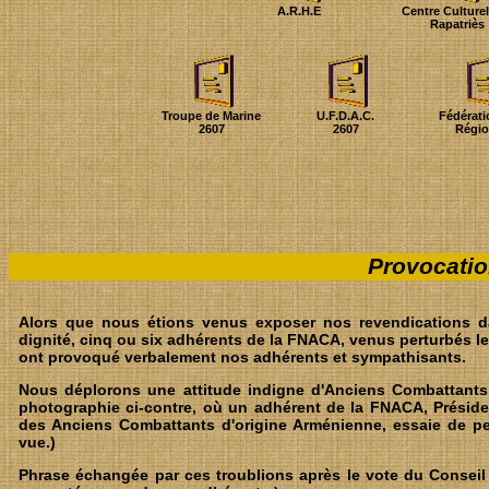
A.R.H.E
Centre Culture
Rapatriès
Troupe de Marine
U.F.D.A.C.
Fédérati
2607
2607
Régio
Provocatio
Alors que nous étions venus exposer nos revendications d
dignité, cinq ou six adhérents de la FNACA, venus perturbés le
ont provoqué verbalement nos adhérents et sympathisants.
Nous déplorons une attitude indigne d'Anciens Combattants 
photographie ci-contre, où un adhérent de la FNACA, Présiden
des Anciens Combattants d'origine Arménienne, essaie de per
vue.)
Phrase échangée par ces troublions après le vote du Conseil